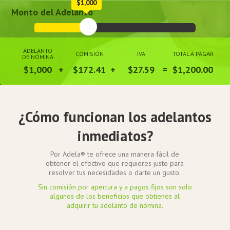
$1,000
Monto del Adelanto
ADELANTO
COMISIÓN
IVA
TOTAL A PAGAR
DE NÓMINA
$1,000
$172.41
$27.59
$1,200.00
¿Cómo funcionan los adelantos
inmediatos?
Por Adela® te ofrece una manera fácil de
obtener el efectivo que requieres justo para
resolver tus necesidades o darte un gusto.
Sin comisión por apertura y a pagos fijos son solo
algunos de los beneficios que obtienes al
adquirir tu adelanto de nómina.